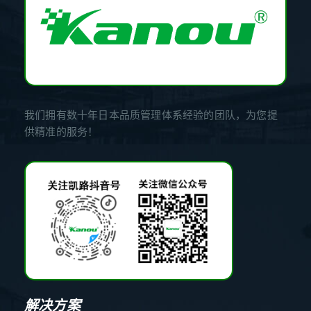
我们拥有数十年日本品质管理体系经验的团队，为您提
供精准的服务！
解决方案