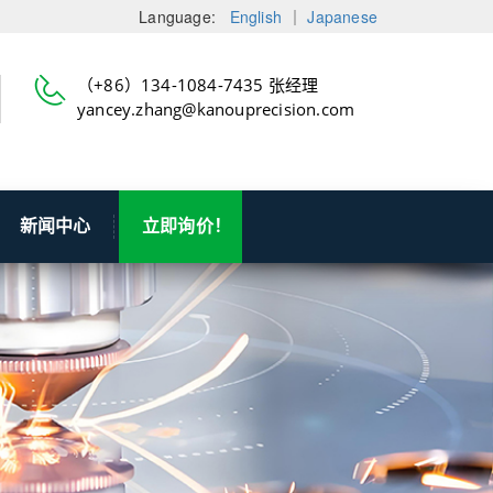
Language:
English
｜
Japanese
（+86）134-1084-7435 张经理
yancey.zhang@kanouprecision.com
新闻中心
立即询价！