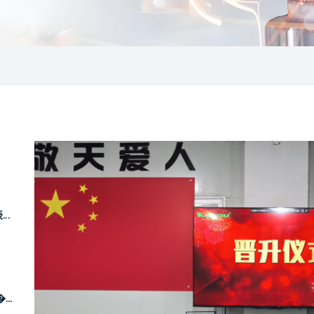
..
..