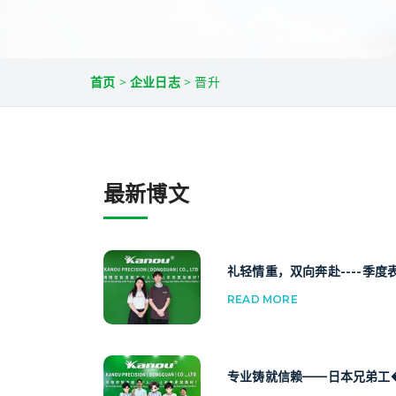
首页
>
企业日志
>
晋升
最新博文
礼轻情重，双向奔赴----季度表.
READ MORE
专业铸就信赖——日本兄弟工�.