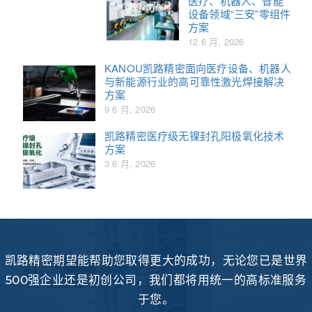
医疗、机器人、智能
设备领域“三安”零组件
方案
12 6 月, 2026
KANOU凯路精密面向医疗设备、机器人
与新能源行业的高可靠性激光焊接解决
方案
9 6 月, 2026
凯路精密医疗级无镍封孔阳极氧化技术
方案
3 6 月, 2026
凯路精密期望能帮助您取得更大的成功，无论您已是世界
500强企业还是初创公司，我们都将用统一的高标准服务
于您。