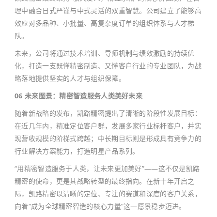
理中融合日式严谨与中式灵活的双重智慧。公司建立了能够高
效应对多品种、小批量、高复杂度订单的组织体系与人才梯
队。
未来，公司将通过技术培训、导师机制与绩效激励的持续优
化，打造一支既懂精密制造、又懂客户行业的专业团队，为战
略落地提供坚实的人才与组织保障。
06 未来图景：精密智造服务人类美好未来
随着新战略的发布，凯路精密提出了清晰的阶段性发展目标：
在近几年内，精准定位客户群，发展多家行业标杆客户，并实
现营收规模的阶梯式跨越；中长期目标则是形成具有竞争力的
行业解决方案能力，打造明星产品系列。
“用精密智造服务于人类，让未来更加美好”——这不仅是凯路
精密的使命，更是其战略转型的最终指向。在新十年开启之
际，凯路精密以清晰的定位、专注的赛道和深度的客户关系，
向着“成为全球精密智造的核心力量”这一愿景稳步迈进。