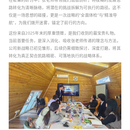
路转化为清晰脉络，将潜在的挑战拆解为可执行的路径。这不
仅是一场思想的碰撞，更是一次战略的“全面体检”与“精准导
航”，为我们拨开迷雾，锚定了前行的方向。
这份来自2025年末的厚重馈赠，是我们收到的最宝贵礼物。
当前首要任务，是深入消化、吸收张老师传递的理念与方法。
公司新战略已初见雏形，后续仍需细致探讨、深度打磨，将其
转化为真正契合凯路精密、可落地执行的战略体系。