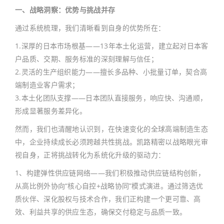
一、战略洞察：优势与挑战并存
通过系统梳理，我们清晰看到自身的优势所在：
1.深厚的日本市场根基——13年本土化运营，建立起对日本客
户品质、交期、服务标准的深刻理解与信任；
2.灵活的生产组织能力——擅长多品种、小批量订单，契合高
端制造业客户需求；
3.本土化团队支撑——日本团队直接服务，响应快、沟通顺，
形成显著服务差异化。
然而，我们也清醒地认识到，在快速变化的全球高端制造生态
中，企业持续成长必须跨越共性挑战。凯路精密以战略眼光审
视自身，正将挑战转化为系统化升级的驱动力：
1、构建弹性供应链网络——我们积极推动供应链结构创新，
从高比例外协向“核心自控+战略协同”模式演进。通过筛选优
质伙伴、深化股权与技术合作，我们正构建一个更可靠、高
效、利益共享的供应生态，确保交付稳定与品质一致。