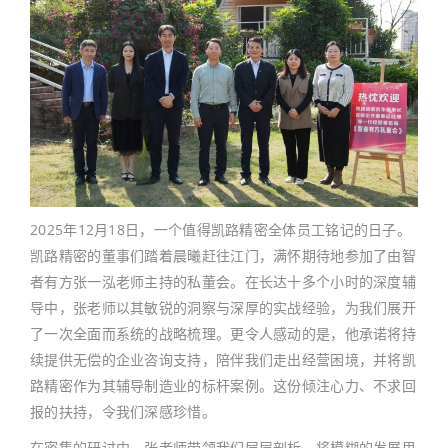
2025年12月18日，一个值得凯路精密全体员工铭记的日子。
凯路精密的董事们踏着晨曦赶往江门，满怀期待地参加了由智
者有方张一泓老师主持的私董会。在长达十多个小时的深度辅
导中，张老师以其敏锐的洞察与深厚的实战经验，为我们展开
了一次全面而系统的战略梳理。更令人感动的是，他承诺将持
续提供无偿的企业咨询支持，陪伴我们走出经营困境，并将凯
路精密作为其辅导制造业的标杆案例。这份倾注心力、不求回
报的扶持，令我们深感珍惜。
在密集的研讨中，张老师带领我们层层剖析，将模糊的发展思