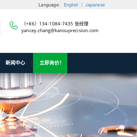
Language:
English
｜
Japanese
（+86）134-1084-7435 张经理
yancey.zhang@kanouprecision.com
新闻中心
立即询价！