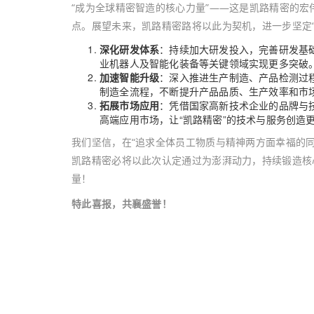
“成为全球精密智造的核心力量”——这是凯路精密的
点。展望未来，凯路精密路将以此为契机，进一步坚定“
深化研发体系
：持续加大研发投入，完善研发基
业机器人及智能化装备等关键领域实现更多突破
加速智能升级
：深入推进生产制造、产品检测过
制造全流程，不断提升产品品质、生产效率和市
拓展市场应用
：凭借国家高新技术企业的品牌与技
高端应用市场，让“凯路精密”的技术与服务创造
我们坚信，在“追求全体员工物质与精神两方面幸福的
凯路精密必将以此次认定通过为澎湃动力，持续锻造核
量！
特此喜报，共襄盛誉！