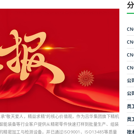
C
C
C
C
公
公
员
秉承“敬天爱人，精益求精”的核心价值观，作为吕华集团旗下精机
员
智能装备等行业客户提供从精密零件快速打样到批量生产、组装
加工与检测设备，并已通过ISO9001、ISO13485等质量
技