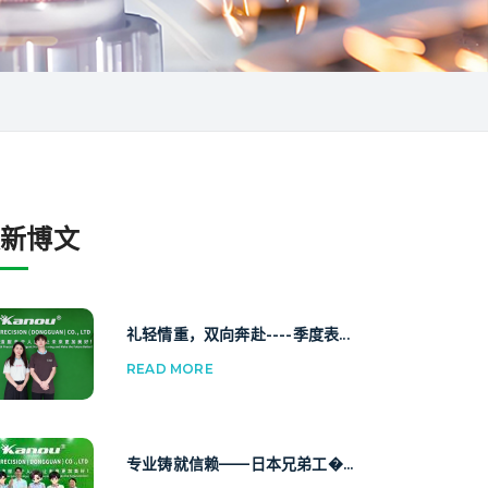
最新博文
礼轻情重，双向奔赴----季度表...
READ MORE
专业铸就信赖——日本兄弟工�...