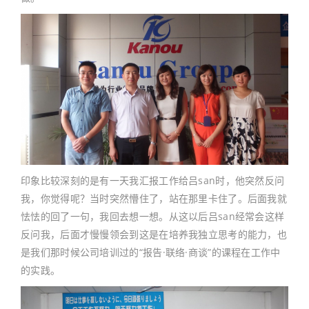
印象比较深刻的是有一天我汇报工作给吕san时，他突然反问
我，你觉得呢？当时突然懵住了，站在那里卡住了。后面我就
怯怯的回了一句，我回去想一想。从这以后吕san经常会这样
反问我，后面才慢慢领会到这是在培养我独立思考的能力，也
是我们那时候公司培训过的“报告·联络·商谈”的课程在工作中
的实践。