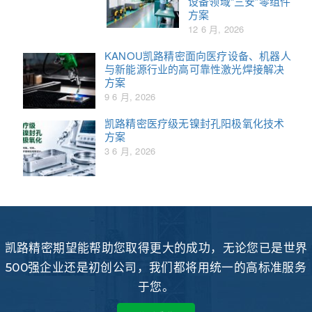
设备领域“三安”零组件
方案
12 6 月, 2026
KANOU凯路精密面向医疗设备、机器人
与新能源行业的高可靠性激光焊接解决
方案
9 6 月, 2026
凯路精密医疗级无镍封孔阳极氧化技术
方案
3 6 月, 2026
凯路精密期望能帮助您取得更大的成功，无论您已是世界
500强企业还是初创公司，我们都将用统一的高标准服务
于您。